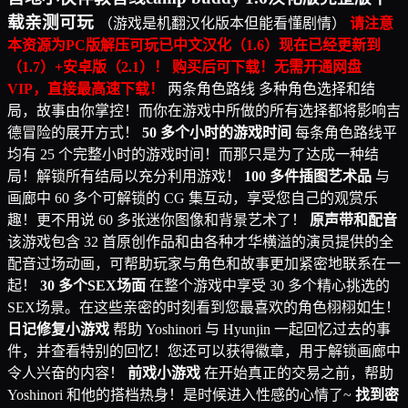
载亲测可玩
（游戏是机翻汉化版本但能看懂剧情）
请注意
本资源为PC版解压可玩已中文汉化（1.6）现在已经更新到
（1.7）+安卓版（2.1）！
购买后可下载！无需开通网盘
VIP，直接最高速下载！
两条角色路线 多种角色选择和结
局，故事由你掌控！而你在游戏中所做的所有选择都将影响吉
德冒险的展开方式！
50 多个小时的游戏时间
每条角色路线平
均有 25 个完整小时的游戏时间！而那只是为了达成一种结
局！解锁所有结局以充分利用游戏！
100 多件插图艺术品
与
画廊中 60 多个可解锁的 CG 集互动，享受您自己的观赏乐
趣！更不用说 60 多张迷你图像和背景艺术了！
原声带和配音
该游戏包含 32 首原创作品和由各种才华横溢的演员提供的全
配音过场动画，可帮助玩家与角色和故事更加紧密地联系在一
起！
30 多个SEX场面
在整个游戏中享受 30 多个精心挑选的
SEX场景。在这些亲密的时刻看到您最喜欢的角色栩栩如生！
日记修复小游戏
帮助 Yoshinori 与 Hyunjin 一起回忆过去的事
件，并查看特别的回忆！您还可以获得徽章，用于解锁画廊中
令人兴奋的内容！
前戏小游戏
在开始真正的交易之前，帮助
Yoshinori 和他的搭档热身！是时候进入性感的心情了~
找到密