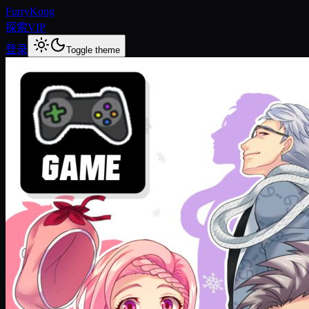
FurryKong
探索
VIP
登录
Toggle theme