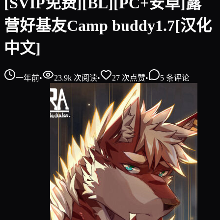
[SVIP免费][BL][PC+安卓]露
营好基友Camp buddy1.7[汉化
中文]
一年前
•
23.9k
次阅读
•
27
次点赞
•
5
条评论