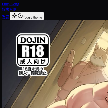
FurryKong
探索
VIP
登录
Toggle theme