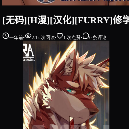
[无码][H漫][汉化][FURRY]
一年前
•
2.1k
次阅读
•
1
次点赞
•
0
条评论