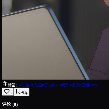
标签：
#
耽美BL动画
#
兽人
#
18+
#
无码
#
虎子
#
兽迷Furry
3
保存
评论
(
0
)