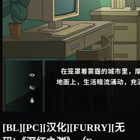
[BL][PC][汉化][FURRY][无