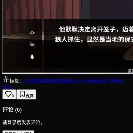
标签：
#
BL游戏
#
筋肉
#
肌肉
#
兽人
#
18+
#
无码
#
虎子
#
兽迷
Furry
0
保存
评论
(
0
)
请登录后发表评论。