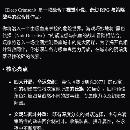
《Deep Crimson》是一款融合了
视觉小说、奇幻 RPG 与策略
战斗
的综合性作品。
你将潜入一个由吸血鬼掌控的危险世界。游戏巧妙地将“黑色
侦探（Noir Detective）”的紧迫感与热血的战斗冒险相结合。
玩家将卷入一场企图控制整座城市的庞大阴谋，为了揭开真相
并营救同伴，你必须与各方吸血鬼势力周旋，在城市的阴暗角
落寻找破碎的线索。
• 核心亮点
四大开局，命运交织：
类似《赛博朋克2077》的设定，
你的初始属性将决定你所属的
氏族（Clan）
。四种预设
角色对应四条截然不同的故事线、专属能力以及初始交
际圈。
文戏与武斗并重：
既有深度分支的对话选择，也有充满
策略性的动态回合制战斗。收集装备、提升属性，在永
夜中不断变强。