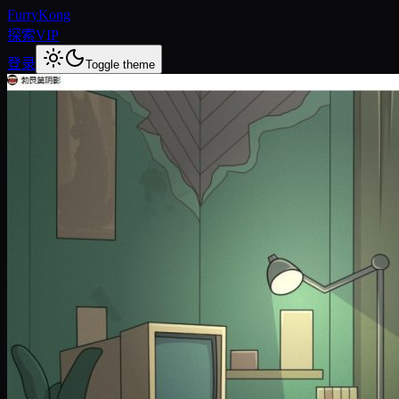
FurryKong
探索
VIP
登录
Toggle theme