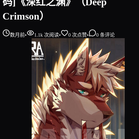
码]《深红之渊》（Deep
Crimson）
数月前
•
1.1k
次阅读
•
0
次点赞
•
0
条评论