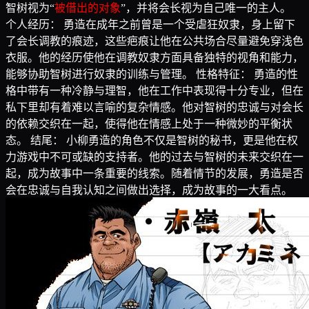
智树视为“
被借出的对象
”，并将会长视为自己唯一的主人。
个人经历： 勇造在成年之前曾是一个受虐狂奴隶，身上留下
了会长调教的痕迹，这些疤痕让他在公共场合尽量避免穿浅色
衣服。他的经历使他在调教奴隶方面具备独特的视角和能力，
能够协助智树进行奴隶的训练与管理。 性格特征： 勇造的性
格中带有一种冷静与理智，他在工作中表现得十分专业，但在
私下里却有着难以言喻的复杂情感。他对智树的忠诚与对会长
的依赖交织在一起，使得他在情感上处于一种微妙的平衡状
态。 结尾： 小柳勇造的角色不仅是智树的秘书，更是他在权
力游戏中不可或缺的支持者。他的过去与智树的未来交织在一
起，成为故事中一条重要的线索。随着情节的发展，勇造是否
会在忠诚与自我认知之间做出选择，成为故事的一大看点。