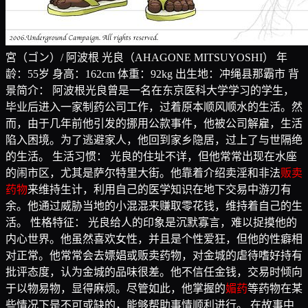
宮（ゴン）/ 阿波根 光良（AHAGONE MITSUYOSHI） 年
龄：55岁 身高：162cm 体重：92kg 出生地：冲绳县那霸市 背
景简介： 阿波根光良曾是一名在东京医科大学学习的学生，
毕业后进入一家制药公司工作，过着原本顺风顺水的生活。然
而，由于几年前他引发的挪用公款事件，他被公司解雇，生活
陷入困境。为了逃避家人，他回到家乡隐居，过上了与世隔绝
的生活。 生活习惯： 光良的住址不详，但他常常出现在水座
的闹市区，尤其是萨尔特里大街。他靠着介绍卖淫和非法
贩卖
药物
来维持生计，利用自己的医学知识在地下交易中游刃有
余。他通过威胁当地的小混混来赚取零花钱，维持着自己的生
活。 性格特征： 光良给人的印象是沉默寡言，难以捉摸他的
内心世界。他虽然喜欢女性，并且是个性爱狂，但他的性癖相
对正常。他常常会去嫖娼或贩卖药物，对金城的虐待嗜好持有
批评态度，认为金城的品味很差。他不信任金钱，交易时倾向
于以物易物，显得麻烦。尽管如此，他掌握的
媚药
等药物在某
些情况下是不可或缺的，能够帮助事情顺利进行。 在故事中