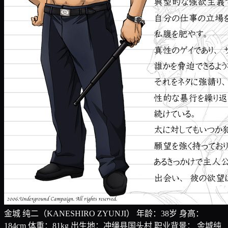
金城 纯二（KANESHIRO ZYUNJI） 年龄：38岁 身高：
184cm 体重：81kg 出生地：冲绳县国头村 职业背景： 金城纯