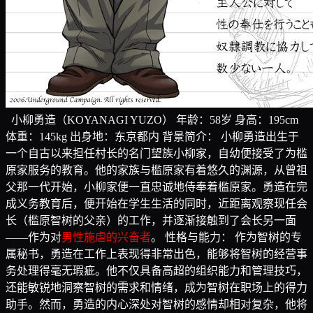
小柳勇造（KOYANAGI YUZO） 年龄：58岁 身高：195cm
体重：145kg 出身地：东京都内 背景简介： 小柳勇造出生于
一个自古以来担任村长的名门望族小柳家，自幼便接受了为槛
原家服务的教育。他的家族与槛原家有着悠久的渊源，从曾祖
父那一代开始，小柳家便一直忠诚地侍奉着槛原家。勇造在完
成义务教育后，便开始在学生生活的同时，近距离观察现任会
长（槛原智树的父亲）的工作，并逐渐接触到了会长另一面
——作为对
男性施虐的兴奋者
。 性格与能力： 作为智树的专
属秘书，勇造在工作上表现得非常出色，能够将智树的经营事
务处理得毫无瑕疵。他不仅具备高超的组织能力和管理技巧，
还能敏锐地洞察智树的需求和情绪，成为智树在职场上的得力
助手。然而，勇造的内心深处对智树的感情却相对复杂，他将