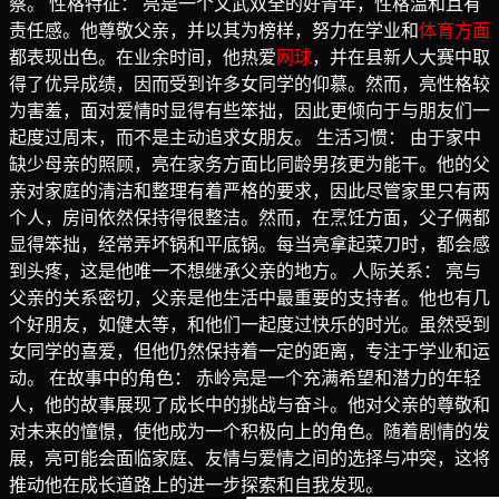
察。 性格特征： 亮是一个文武双全的好青年，性格温和且有
责任感。他尊敬父亲，并以其为榜样，努力在学业和
体育方面
都表现出色。在业余时间，他热爱
网球
，并在县新人大赛中取
得了优异成绩，因而受到许多女同学的仰慕。然而，亮性格较
为害羞，面对爱情时显得有些笨拙，因此更倾向于与朋友们一
起度过周末，而不是主动追求女朋友。 生活习惯： 由于家中
缺少母亲的照顾，亮在家务方面比同龄男孩更为能干。他的父
亲对家庭的清洁和整理有着严格的要求，因此尽管家里只有两
个人，房间依然保持得很整洁。然而，在烹饪方面，父子俩都
显得笨拙，经常弄坏锅和平底锅。每当亮拿起菜刀时，都会感
到头疼，这是他唯一不想继承父亲的地方。 人际关系： 亮与
父亲的关系密切，父亲是他生活中最重要的支持者。他也有几
个好朋友，如健太等，和他们一起度过快乐的时光。虽然受到
女同学的喜爱，但他仍然保持着一定的距离，专注于学业和运
动。 在故事中的角色： 赤岭亮是一个充满希望和潜力的年轻
人，他的故事展现了成长中的挑战与奋斗。他对父亲的尊敬和
对未来的憧憬，使他成为一个积极向上的角色。随着剧情的发
展，亮可能会面临家庭、友情与爱情之间的选择与冲突，这将
推动他在成长道路上的进一步探索和自我发现。