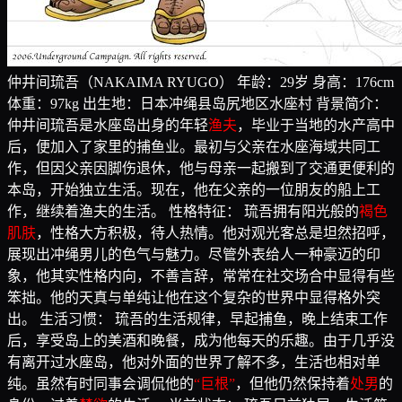
仲井间琉吾（NAKAIMA RYUGO） 年龄：29岁 身高：176cm
体重：97kg 出生地：日本冲绳县岛尻地区水座村 背景简介：
仲井间琉吾是水座岛出身的年轻
渔夫
，毕业于当地的水产高中
后，便加入了家里的捕鱼业。最初与父亲在水座海域共同工
作，但因父亲因脚伤退休，他与母亲一起搬到了交通更便利的
本岛，开始独立生活。现在，他在父亲的一位朋友的船上工
作，继续着渔夫的生活。 性格特征： 琉吾拥有阳光般的
褐色
肌肤
，性格大方积极，待人热情。他对观光客总是坦然招呼，
展现出冲绳男儿的色气与魅力。尽管外表给人一种豪迈的印
象，他其实性格内向，不善言辞，常常在社交场合中显得有些
笨拙。他的天真与单纯让他在这个复杂的世界中显得格外突
出。 生活习惯： 琉吾的生活规律，早起捕鱼，晚上结束工作
后，享受岛上的美酒和晚餐，成为他每天的乐趣。由于几乎没
有离开过水座岛，他对外面的世界了解不多，生活也相对单
纯。虽然有时同事会调侃他的
“巨根”
，但他仍然保持着
处男
的