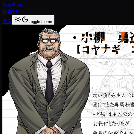
FurryKong
探索
VIP
登录
Toggle theme