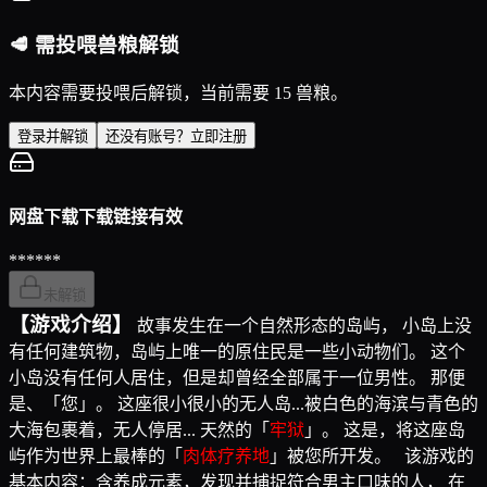
🥩 需投喂兽粮解锁
本内容需要投喂后解锁，当前需要 15 兽粮。
登录并解锁
还没有账号？立即注册
网盘下载
下载链接有效
******
未解锁
【游戏介绍】
故事发生在一个自然形态的岛屿， 小岛上没
有任何建筑物，岛屿上唯一的原住民是一些小动物们。 这个
小岛没有任何人居住，但是却曾经全部属于一位男性。 那便
是、「您」。 这座很小很小的无人岛...被白色的海滨与青色的
大海包裹着，无人停居... 天然的「
牢狱
」。 这是，将这座岛
屿作为世界上最棒的「
肉体疗养地
」被您所开发。 该游戏的
基本内容：含养成元素，发现并捕捉符合男主口味的人， 在