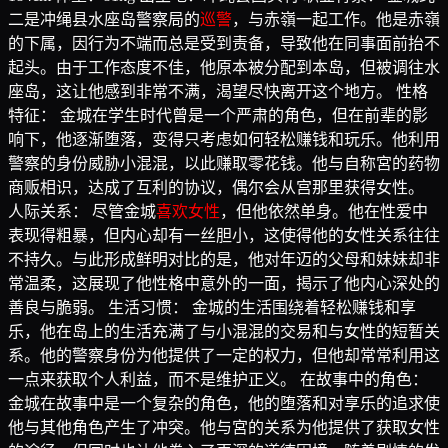
二是冲绳县水座岛警察局的
巡警
，与赤嶺一起工作。他是赤嶺
的下属，因行为不端而总是受到责备，导致他在同事面前抬不
起头。由于工作态度不佳，他原本被分配到本岛，但被调往水
座岛，这让他感到非常不满，渴望尽快离开这个地方。 性格
特征： 金城在学生时代曾是一个严肃的角色，但在前辈的影
响下，他逐渐堕落，变得只考虑如何轻松赚钱和玩乐。他利用
警察的身份威胁小混混，以此赚取零花钱。他与自称宮的药物
商贩相识，达成了互利的协议，偶尔会从宫那里获得女性。
人际关系： 尽管金城
喜欢女性
，但他依然单身。他在性爱中
表现得粗暴，但内心却有一丝胆小，这使得他的女性关系往往
不持久。与此形成鲜明对比的是，他对年迈的父母和妹妹却非
常温柔，这展现了他性格中意外的一面，揭示了他内心深处的
善良与脆弱。 生活习惯： 金城的生活围绕着轻松赚钱和享
乐，他在岛上的生活充满了与小混混的交易和与女性的短暂关
系。他的警察身份为他提供了一定的权力，但他却常常利用这
一点来获取个人利益，而不是维护正义。 在故事中的角色：
金城在故事中是一个复杂的角色，他的堕落和对享乐的追求使
他与其他角色产生了冲突。他与宮的关系为他提供了获取女性