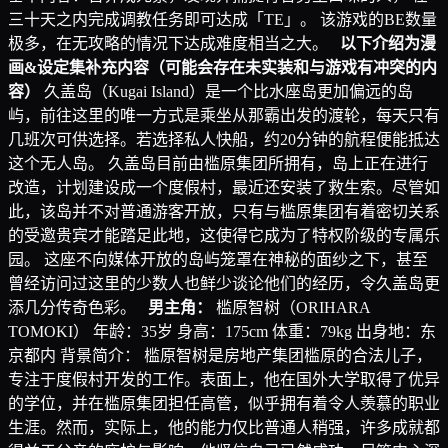
三十天之内完成调教任务即可达成「TE」。 该游戏的BE数量
极多，在无攻略的情况下达成难度相当之大。
以下介绍为漫
画&设定集补充内容（可能会存在未实装和与游戏有冲突的内
容）
久盖岛（Kugai Island）是一个比水座岛更加偏远的岛
屿，前往这里的唯一方式是乘坐从那霸出发的渡轮，每天只有
几班次可供选择。若选择私人快船，约20分钟的航程便能抵达
这个无人岛。 久盖岛目前由槛原集团所拥有，岛上正在进行
改造，计划建设成一个度假村，最近还安装了救生索。尽管如
此，该岛并不对普通游客开放，只有与槛原集团有着密切关系
的受邀贵宾才能踏足此地，这使得它成为了特权阶级的专属乐
园。 这座不向媒体开放的岛屿笼罩在神秘的面纱之下，甚至
曾经访问过这里的少数人也鲜少谈论他们的经历，令久盖岛更
添几分传奇色彩。
男主角：
槛原智树（ORIHARA
TOMOKI） 年龄：35岁 身高：175cm 体重：79kg 出身地：东
京都内 背景简介： 槛原智树是房地产集团槛原的合法儿子，
专注于度假村开发的工作。表面上，他在国外大学取得了优异
的学位，并在槛原集团担任高管，似乎拥有着令人羡慕的职业
生涯。然而，实际上，他的能力仅比普通人稍强，许多成就都