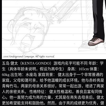
五岛 健太（KENTA GONDO）游戏内名字可能不同 年龄：学
生（具体年龄未说明，假设为高中生） 身高：165cm 体重：
60kg 出生地：水座岛 家庭背景： 健太出身于一个非常普通的
家庭，父母和蔼可亲，给予他温暖的成长环境。他与赤岭亮是
青梅竹马，两家的母亲关系很好，常常一起出游，增进了两家
人的亲密关系。 性格特征： 健太性格温和，善良且富有同情
心。他一直努力成为亮的力量，尤其是在亮失去母亲后，健太
更加希望能支持和鼓励他。然而，由于亮的成绩更为优秀，健