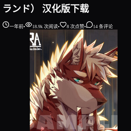
ランド） 汉化版下载
一年前
•
18.9k
次阅读
•
8
次点赞
•
14
条评论