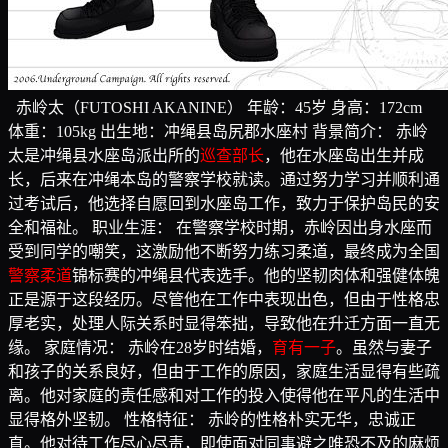
赤岭太（FUTOSHI AKANINE） 年龄：45岁 身高：172cm
体重：105kg 出生地：冲绳县岛尻郡水座村 背景简介： 赤岭
太是冲绳县水座岛派出所的
巡查部长
，他在水座岛出生并成
长，后来在冲绳本岛的警察学校就读。通过努力学习并顺利通
过考试后，他选择自愿回到水座岛工作，致力于保护岛民的安
全和福祉。 职业生涯： 在警察学校时期，赤岭因出身水座而
受到同学的嘲笑，这激励他不断努力练习柔道，最终成为全国
警察柔道
锦标赛的冲绳县代表选手。他的坚韧肉体和强健体魄
正是源于这段经历。尽管他在工作中表现出色，但由于性格忠
厚老实，处理人际关系时显得笨拙，导致他在升迁方面一直无
缘。 家庭情况： 赤岭在28岁时结婚，
育有一子
。虽然与妻子
和孩子的关系良好，但由于工作的原因，家庭生活显得有些疏
离。他对家庭的责任感和对工作的投入使得他在平凡的生活中
显得格外坚韧。 性格特征： 赤岭的性格朴实无华，忠诚正
直。他对待工作尽心尽责，即使面对同事避之唯恐不及的麻烦