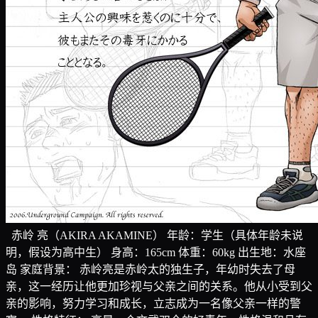
赤岭 亮（AKIRA AKAMINE） 年龄：学生（具体年龄未说
明，假设为高中生） 身高：165cm 体重：60kg 出生地：水座
岛 家庭背景： 赤岭亮是赤岭太的独生子，年幼时失去了母
亲，这一经历让他更加珍视与父亲之间的关系。他从小受到父
亲的影响，努力学习和成长，立志成为一名像父亲一样的警