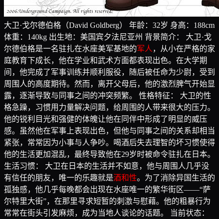
大卫·戈尔德伯格（David Goldberg） 年龄：32岁 身高：188cm
体重：140kg 出生地：美国宾夕法尼亚州 背景简介： 大卫·戈
尔德伯格是一名驻扎在水座美军基地的
军人
，从小在严格的家
庭教育下成长，他在学业和武术方面都表现出色。在大学期
间，他完成了军事训练并顺利服役，随后被任命为少尉，受到
周围人的高度期待。然而，离开父母后，他的激烈脾气开始显
露，逐渐导致与同事之间的冲突频繁。 性格特征： 大卫的性
格急躁，习惯用力量解决问题，给周围的人带来很大的压力。
他的锐利目光和强健的体魄让他在同伴中形成了明显的威压
感。虽然他在军事上表现出色，但他与同事之间的关系却相当
紧张，常常因为小事与人争吵。喝酒后失去理智的坏习惯使得
他的生活更加混乱，最终导致他在29岁时被命令驻扎在日本。
生活习惯： 大卫在日本的生活并不如意，他与周围人几乎没
有信任的朋友，唯一的乐趣就是
酒和性
。为了消除异国生活的
孤独感，他几乎每晚都会出现在水座唯一的繁华街区——“萨
尔特里大街”，在那里寻求短暂的刺激与慰藉。他的粗暴行为
常常在街头引发麻烦，成为当地人谈论的话题。 当前状态：