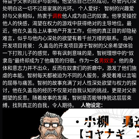
得益于父亲的庇护与影响。他坚信自己已然成功，尽管内心深
处明白这一切不过是家族的光环。 个人爱好： 智树的兴趣爱
好与父亲相似，热衷于
调教
他人成为自己的奴隶。他享受操控
他人的快感，渴望在权力的游戏中获得绝对的主导地位。最
近，他在久盖岛上从事地产开发工作，但他的真正目的却隐秘
难言，似乎与他内心深处的欲望有着千丝万缕的联系。 岛屿
开发项目背景： 久盖岛的开发项目源于智树的父亲希望体验
一下打败儿子的感觉，带有讽刺意味的是，智树理想中的“奴
隶岛”最终却成为了他痛苦的归宿。作为一名
男奴隶
，他的身
体和意志力并不出众，反而在奴隶们的折磨中，激发了他们施
虐的本能。智树每天都被迫为不同的人服务，承受着难以言喻
的屈辱与痛苦。智树的故事充满了对人性深处欲望与权力的探
讨，他在久盖岛的经历不仅是对自我认知的挑战，更是对父亲
期望的反思。随着故事的发展，智树是否能够挣脱这层层束
缚，找到真正的自我，令人期待。
人物设定：