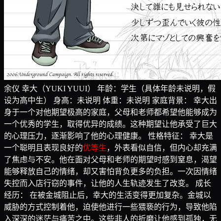
余仪 幸大（YUKI YUUI） 年龄：学生（具体年龄未说明，假
设为高中生） 身高：未说明 体重：未说明 家庭背景： 幸大出
身于一个对他期望极高的家庭，父母和老师都希望他能够成为
一个优秀的学生，取得优异的成绩。这种期望让他承受了巨大
的心理压力，逐渐影响了他的心理健康。 性格特征： 幸大是
一个聪明且表现良好的
优等生
，外表看似自信，但内心却充满
了焦虑与不安。他在面对父母和老师的期望时感到窒息，渴望
能够释放自己的情绪，却又害怕背负更多的负担。一次因情绪
失控而入店行窃的事件，让他的人生轨迹发生了改变。 成长
经历： 在被金城阻止后，幸大的生活变得更加复杂。金城以
威胁的方式控制着他，迫使他进行一些猥亵的行为，导致他陷
入深深的迷茫与痛苦之中。这些非人的折磨让他感到孤独，无