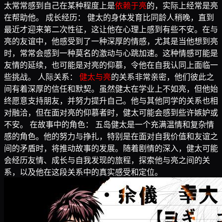
太常常感到自己在某种程度上是
依赖于亮
的，实际上经常是亮
在帮助他。 成长经历： 健太的身体发育比同龄人稍晚，直到
最近才迎来第二次性征，这让他在心理上感到有些不安。在与
亮的友谊中，他感受到了一种深厚的情感，尤其是当他想到亮
时，常常会感到一种莫名的激动与心跳加速。这种情感可能是
友情的延续，也可能是对亮的仰慕，令他在自我认同上面临一
些挑战。 人际关系：
健太与亮
的关系非常亲密，他们彼此之
间有着深厚的信任和默契。虽然健太在学业上不如亮，但他始
终愿意支持朋友，并努力提升自己。他与其他同学的关系也相
对融洽，但在面对亮的仰慕者时，健太可能会感到些许嫉妒或
不安。 在故事中的角色： 五岛健太是一个充满温情和复杂情
感的角色。他的努力与挣扎，特别是在面对自我价值和友谊之
间的矛盾时，将推动故事的发展。随着剧情的深入，健太可能
会经历友情、成长与自我发现的旅程，探索他与亮之间的关
系，以及他在这段关系中的真实感受和定位。