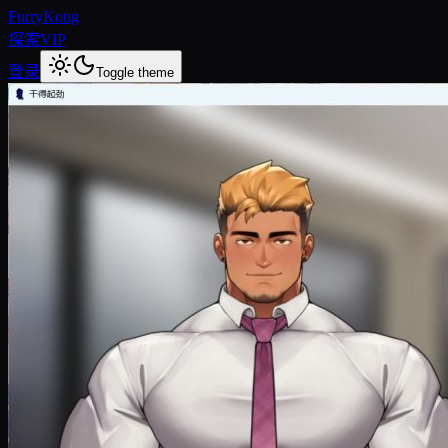
FurryKong
探索
VIP
登录
Toggle theme