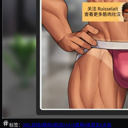
标签：
#
BL游戏
#
筋肉
#
肌肉
#
18+
#
直男
#
体育生
#
大叔