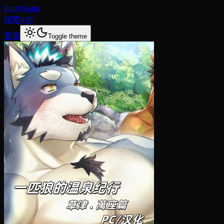
FurryKong
探索
VIP
登录
Toggle theme