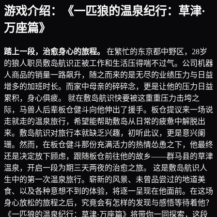
游戏介绍：《一匹狼的温泉纪行：草津·
万座篇》
踏上一段，治愈身心的旅程。
在繁忙的东京都中野区，28岁
的狼人职员敷岛航识正被工作和生活压得喘不过气。公司机器
人商品的销量一路飙升，随之而来的是无尽的业绩压力与日益
增多的加班时长。而家中母亲的碎碎念，更是让他的压力日益
累积，身心俱疲。 就在敷岛航识快要被这重重压力击垮之
际，马兽人后辈板仓健斗向他伸出了援手。板仓提议来一场说
走就走的温泉旅行，希望能帮助敷岛从日常的疲惫中解脱出
来。敷岛航识对旅行本就缺乏兴趣，初听此议，更是意兴阑
珊。然而，在板仓健斗那份充满活力的热情怂恿之下，他最终
还是决定放下顾虑，跟随板仓前往他的故乡——群马县的草津
温泉，开启一段为期三天两夜的治愈之旅。 这是敷岛航识人
生中的第一次温泉旅行。崭新的风景、未曾品尝过的地道美
食、以及各种意想不到的体验，将逐一呈现在他面前。在这场
身心放松的旅程之后，究竟会有怎样的发现与感悟等待着他？
《一匹狼的温泉纪行：草津·万座篇》将带你一同探索，这段