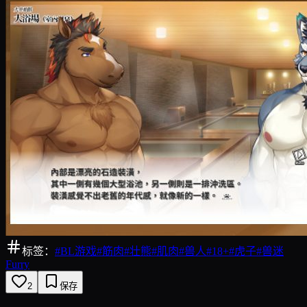
标签：
#
BL游戏
#
筋肉
#
壮熊
#
肌肉
#
兽人
#
18+
#
虎子
#
兽迷
Furry
2
保存