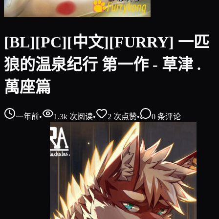
[BL][PC][中文][FURRY] 一匹
狼的温泉纪行 第一作 - 草津 .
萬座篇
一年前
•
1.3k
次阅读
•
2
次点赞
•
0
条评论