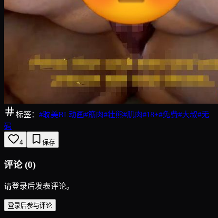
标签：
#
耽美BL动画
#
筋肉
#
壮熊
#
肌肉
#
18+
#
免费
#
大叔
#
无
码
4
保存
评论
(
0
)
请登录后发表评论。
登录后参与评论