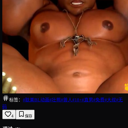
标签：
#
耽美BL动画
#
壮熊
#
兽人
#
18+
#
直男
#
免费
#
大叔
#
无
码
4
保存