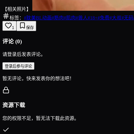
【相关照片】
标签：
#
耽美BL动画
#
筋肉
#
肌肉
#
兽人
#
18+
#
免费
#
大叔
#
无码
1
保存
评论
(
0
)
请登录后发表评论。
登录后参与评论
暂无评论，快来发表你的想法吧！
资源下载
您的权限不足，暂无法下载此资源。