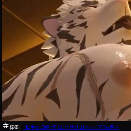
标签：
#
耽美BL动画
#
筋肉
#
壮熊
#
肌肉
#
18+
#
无码
#
兽迷