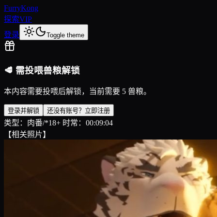
FurryKong
探索
VIP
登录
Toggle theme
🥩 需投喂兽粮解锁
本内容需要投喂后解锁，当前需要 5 兽粮。
登录并解锁
还没有账号？立即注册
类型：肉番/*18+ 时常：00:09:04
【相关照片】