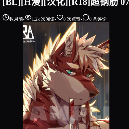
[BL][H漫][汉化][R18]超钢筋 0
数月前
•
1.2k
次阅读
•
0
次点赞
•
0
条评论