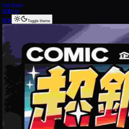
FurryKong
探索
VIP
登录
Toggle theme