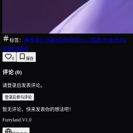
标签：
#
▶️耽美BL动画
#
筋肉
#
肌肉
#
18+
#
直男
#
大叔
#
无码
#
英雄
#
体格差
0
保存
评论
(
0
)
请登录后发表评论。
登录后参与评论
暂无评论，快来发表你的想法吧！
Furryland.V1.0