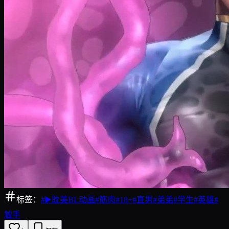
标签：
#
▶️耽美BL动画
#
筋肉
#
18+
#
直男
#
弟弟
#
学生
#
英雄
#
触手