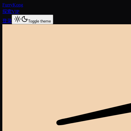
FurryKong
探索
VIP
登录
Toggle theme