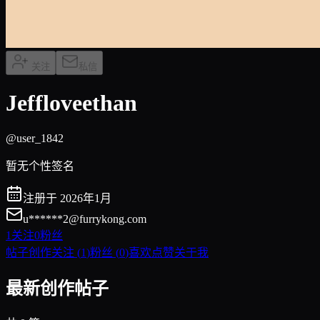
关注
私信
Jeffloveethan
@user_1842
暂无个性签名
注册于 2026年1月
u******
2@furrykong.com
1
关注
0
粉丝
帖子创作
关注
(
1
)
粉丝
(
0
)
喜欢点赞
关于我
最新创作帖子