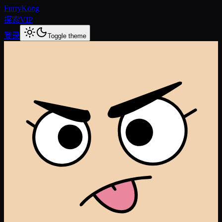
FurryKong
探索
VIP
登录
Toggle theme