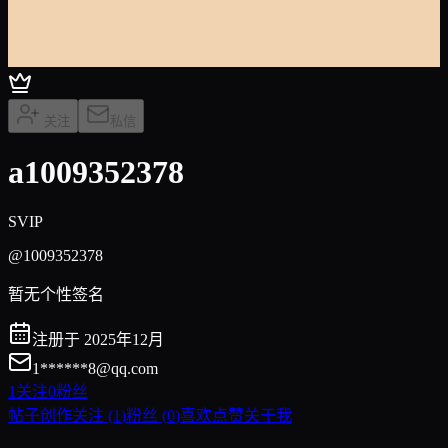
关注
私信
a1009352378
SVIP
@1009352378
暂无个性签名
注册于 2025年12月
1******
8@qq.com
1
关注
0
粉丝
帖子创作
关注
(
1
)
粉丝
(
0
)
喜欢点赞
关于我