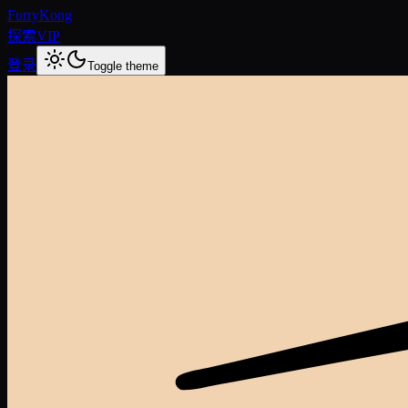
FurryKong
探索
VIP
登录
Toggle theme