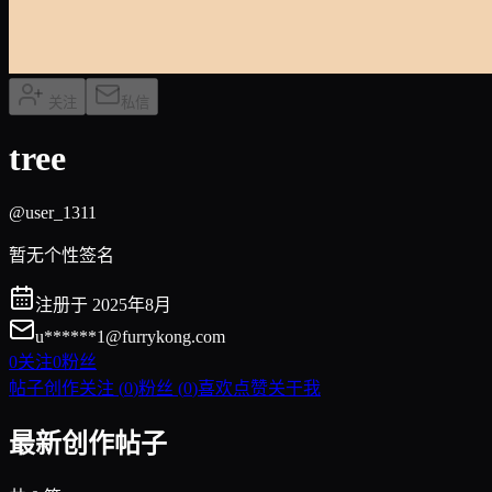
关注
私信
tree
@user_1311
暂无个性签名
注册于 2025年8月
u******
1@furrykong.com
0
关注
0
粉丝
帖子创作
关注
(
0
)
粉丝
(
0
)
喜欢点赞
关于我
最新创作帖子