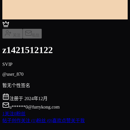
关注
私信
z1421512122
SVIP
@user_870
暂无个性签名
注册于 2024年12月
u******
0@furrykong.com
1
关注
0
粉丝
帖子创作
关注
(
1
)
粉丝
(
0
)
喜欢点赞
关于我