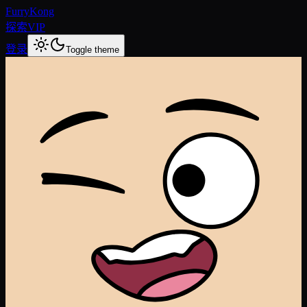
FurryKong
探索
VIP
登录
Toggle theme