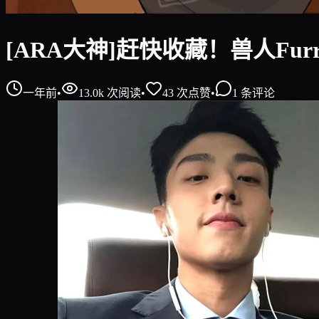
[ARA大神]赶快收藏！兽人Fu
一年前
•
13.0k
次阅读
•
43
次点赞
•
1
条评论