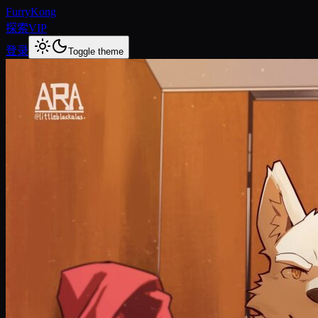
FurryKong
探索
VIP
登录
Toggle theme