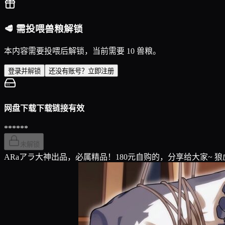
🥩 需投喂兽粮解锁
本内容需要投喂后解锁，当前需要 10 兽粮。
登录并解锁
还没有账号？立即注册
网盘下载
下载链接有效
******
未解锁
ARaアラ大神出品，必属精品！180元自购的，分享给大家~ 狼