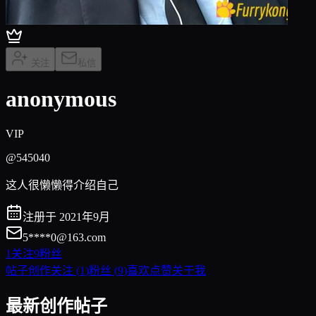
关注
私信
anonymous
VIP
@545040
这人很懒懒得介绍自己
注册于 2021年9月
5****
0@163.com
1
关注
9
粉丝
帖子创作
关注
(
1
)
粉丝
(
9
)
喜欢点赞
关于我
最新创作帖子