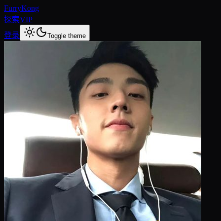
FurryKong
探索
VIP
登录
Toggle theme