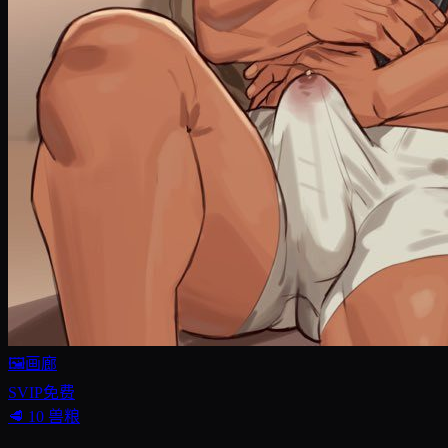
🖼️画廊
SVIP免费
🥩
10
兽粮