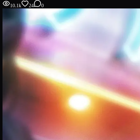
10.1k
24
0