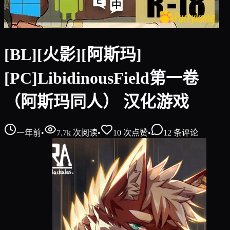
[BL][火影][阿斯玛]
[PC]LibidinousField第一卷
（阿斯玛同人） 汉化游戏
一年前
•
7.7k
次阅读
•
10
次点赞
•
12
条评论