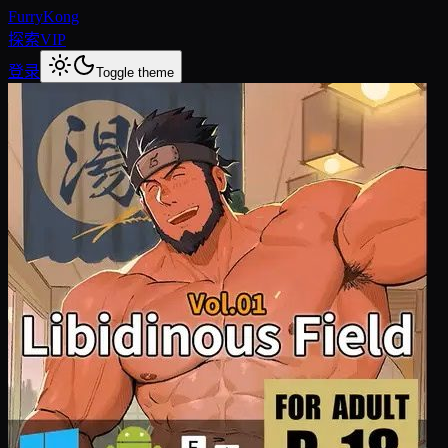
FurryKong
探索
VIP
登录
Toggle theme